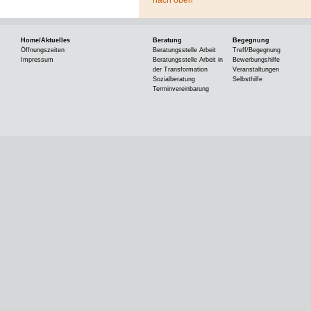
Home/Aktuelles
Beratung
Begegnung
Öffnungszeiten
Beratungsstelle Arbeit
Treff/Begegnung
Impressum
Beratungsstelle Arbeit in
Bewerbungshilfe
der Transformation
Veranstaltungen
Sozialberatung
Selbsthilfe
Terminvereinbarung