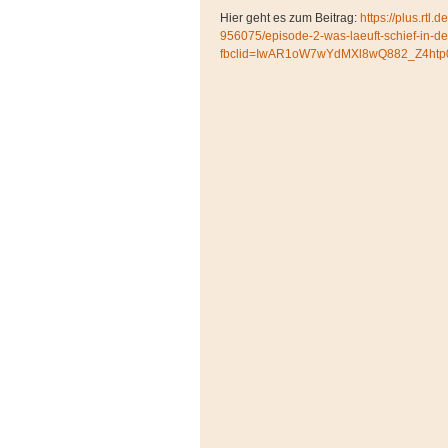
Hier geht es zum Beitrag:
https://plus.rtl.
956075/episode-2-was-laeuft-schief-in-
fbclid=IwAR1oW7wYdMXl8wQ882_Z4htp