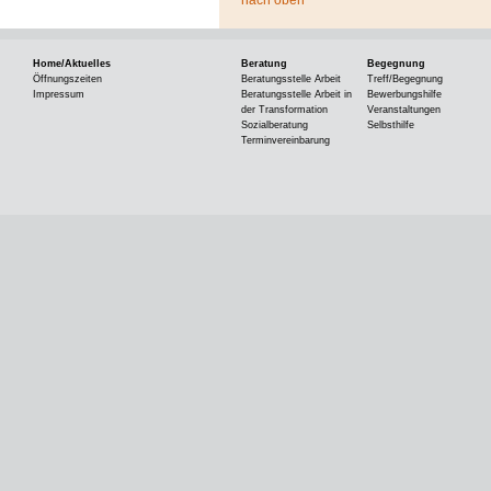
Home/Aktuelles
Beratung
Begegnung
Öffnungszeiten
Beratungsstelle Arbeit
Treff/Begegnung
Impressum
Beratungsstelle Arbeit in
Bewerbungshilfe
der Transformation
Veranstaltungen
Sozialberatung
Selbsthilfe
Terminvereinbarung